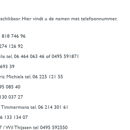
beschikbaar. Hier vindt u de namen met telefoonnummer.
 818 746 96
 274 126 92
elis tel. 06 464 063 46 of 0495 591871
 693 39
Eric Michiels tel. 06 225 121 55
295 085 40
 130 037 27
 Timmermans tel. 06 214 301 61
06 133 134 07
7 / Wil Thijssen tel 0495 592550