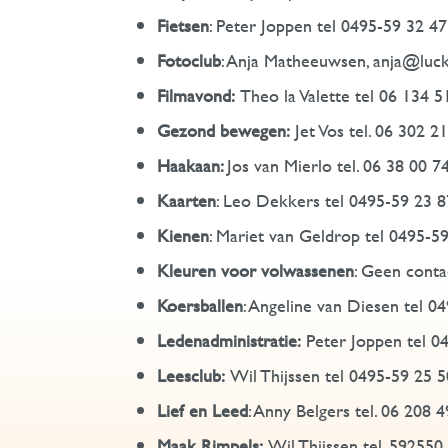
Fietsen
: Peter Joppen tel 0495-59 32 47
Fotoclub
: Anja Matheeuwsen, anja@luc
Filmavond:
Theo la Valette tel 06 134 5
Gezond bewegen:
Jet Vos tel. 06 302 2
Haakaan:
Jos van Mierlo tel. 06 38 00 7
Kaarten
: Leo Dekkers tel 0495-59 23 8
Kienen
: Mariet van Geldrop tel 0495-5
Kleuren voor volwassenen
: Geen conta
Koersballen
: Angeline van Diesen tel 0
Ledenadministratie:
Peter Joppen tel 0
Leesclub:
Wil Thijssen tel 0495-59 25 5
Lief en Leed
: Anny Belgers tel. 06 208 
Maak Rimpels:
Wil Thijssen tel. 592550