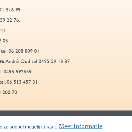
171 516 99
 59 22 76.
 41
2 05
tel. 06 208 809 01
rs
: André Oud tel 0495-59 13 37
el. 0495 592659
tel. 06 513 457 31
3 200 70
|
|
Ouderenadviseurs
Aanmelden
Privacyve
Meer informatie
 zo soepel mogelijk draait.