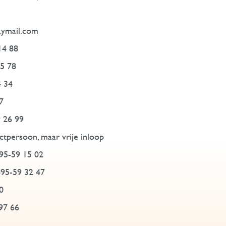
kymail.com
14 88
15 78
4 34
7
9 26 99
ctpersoon, maar vrije inloop
495-59 15 02
495-59 32 47
0
497 66