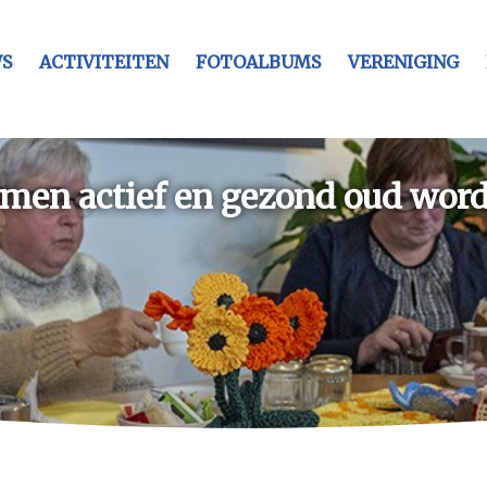
S
ACTIVITEITEN
FOTOALBUMS
VERENIGING
men actief en gezond oud wor