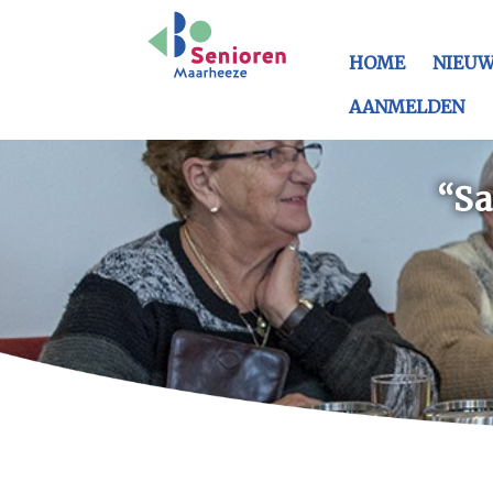
HOME
NIEUW
AANMELDEN
“Sa