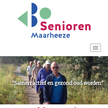
Toggle
navigat
“Samen actief en gezond oud worden”